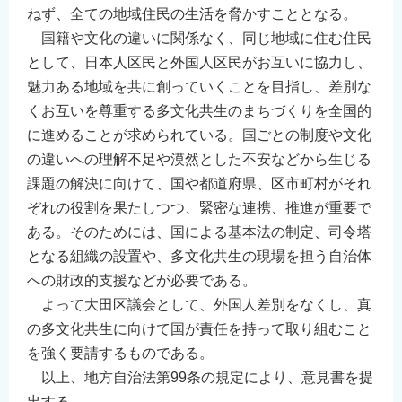
ねず、全ての地域住民の生活を脅かすこととなる。
English
国籍や文化の違いに関係なく、同じ地域に住む住民
简体中文
として、日本人区民と外国人区民がお互いに協力し、
繁體中文
魅力ある地域を共に創っていくことを目指し、差別な
한국어
くお互いを尊重する多文化共生のまちづくりを全国的
नेपाली
に進めることが求められている。国ごとの制度や文化
Filipino
の違いへの理解不足や漠然とした不安などから生じる
課題の解決に向けて、国や都道府県、区市町村がそれ
ぞれの役割を果たしつつ、緊密な連携、推進が重要で
ある。そのためには、国による基本法の制定、司令塔
となる組織の設置や、多文化共生の現場を担う自治体
への財政的支援などが必要である。
よって大田区議会として、外国人差別をなくし、真
の多文化共生に向けて国が責任を持って取り組むこと
を強く要請するものである。
以上、地方自治法第99条の規定により、意見書を提
出する。