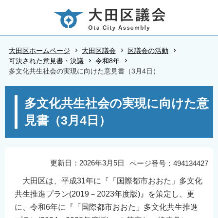
こ
の
ペ
ー
大田区ホームページ
大田区議会
区議会の活動
ジ
可決された意見書・決議
令和8年
多文化共生社会の実現に向けた意見書（3月4日）
の
先
本
頭
多文化共生社会の実現に向けた意
文
で
見書（3月4日）
こ
す
こ
か
ら
更新日：2026年3月5日
ページ番号：494134427
大田区は、平成31年に『「国際都市おおた」多文化
共生推進プラン(2019－2023年度版)』を策定し、更
に、令和6年に『「国際都市おおた」多文化共生推進