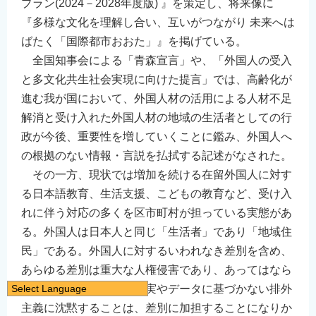
プラン(2024－2028年度版) 』を策定し、将来像に
『多様な文化を理解し合い、互いがつながり 未来へは
ばたく「国際都市おおた」』を掲げている。
全国知事会による「青森宣言」や、「外国人の受入
と多文化共生社会実現に向けた提言」では、高齢化が
進む我が国において、外国人材の活用による人材不足
解消と受け入れた外国人材の地域の生活者としての行
政が今後、重要性を増していくことに鑑み、外国人へ
の根拠のない情報・言説を払拭する記述がなされた。
その一方、現状では増加を続ける在留外国人に対す
る日本語教育、生活支援、こどもの教育など、受け入
れに伴う対応の多くを区市町村が担っている実態があ
る。外国人は日本人と同じ「生活者」であり「地域住
民」である。外国人に対するいわれなき差別を含め、
あらゆる差別は重大な人権侵害であり、あってはなら
Select Language
ないものであり、また事実やデータに基づかない排外
日本語
主義に沈黙することは、差別に加担することになりか