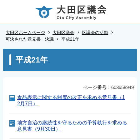
こ
の
ペ
ー
大田区ホームページ
大田区議会
区議会の活動
ジ
可決された意見書・決議
平成21年
の
本
先
平成21年
文
頭
こ
で
こ
す
か
ページ番号：603958949
ら
食品表示に関する制度の改正を求める意見書（1
2月7日）
地方自治の継続性を守るための予算執行を求める
意見書（9月30日）