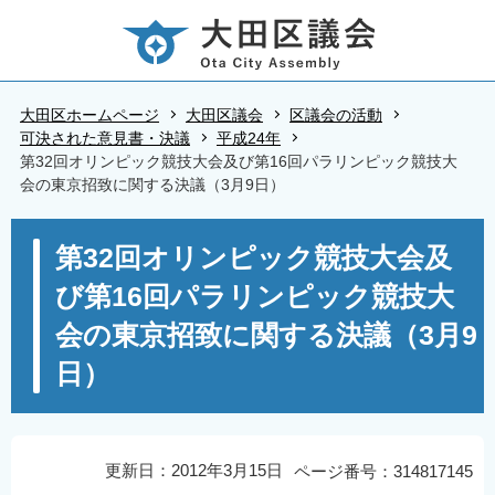
こ
の
ペ
ー
大田区ホームページ
大田区議会
区議会の活動
ジ
可決された意見書・決議
平成24年
第32回オリンピック競技大会及び第16回パラリンピック競技大
の
会の東京招致に関する決議（3月9日）
先
頭
本
第32回オリンピック競技大会及
で
文
す
び第16回パラリンピック競技大
こ
こ
会の東京招致に関する決議（3月9
か
日）
ら
更新日：2012年3月15日
ページ番号：314817145