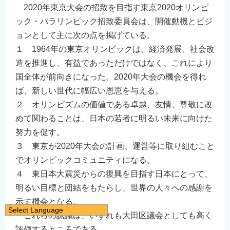
2020年東京大会の招致を目指す東京2020オリンピ
ック・パラリンピック招致委員会は、開催動機とビジ
ョンとして主に次の点を掲げている。
１ 1964年の東京オリンピックは、経済発展、社会改
造を推進し、有益であっただけではなく、これにより
国全体が前向きになった。2020年大会の機会を得れ
ば、新しい世代に幅広い恩恵を与える。
２ オリンピズムの価値である卓越、友情、尊敬に改
めて関わることは、日本の若者に明るい未来に向けた
努力を促す。
３ 東京が2020年大会の計画、運営等に取り組むこと
でオリンピックコミュニティになる。
４ 東日本大震災からの復興を目指す日本にとって、
明るい目標と団結をもたらし、世界の人々への感謝を
示す機会となる。
Select Language
これらの認識は、いずれも大田区議会としても高く
日本語
評価するところである。