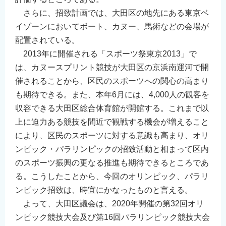
English
さらに、招致計画では、大田区の地先にある東京ベ
简体中文
イゾーンにおいてボート、カヌー、馬術などの会場が
配置されている。
繁體中文
2013年に開催される「スポーツ祭東京2013」で
한국어
は、カヌースプリント競技が大田区の京浜南運河で開
नेपाली
催されることから、区民のスポーツへの関心の高まり
Filipino
も期待できる。また、本年6月には、4,000人の観客を
収容できる大田区総合体育館が開館する。これまで以
上に迫力ある競技を間近で観戦する機会が増えること
により、区民のスポーツに対する意識も高まり、オリ
ンピック・パラリンピックの招致活動と相まって区内
のスポーツ振興の更なる推進も期待できるところであ
る。こうしたことから、今回のオリンピック、パラリ
ンピック招致は、時宜にかなったものと言える。
よって、大田区議会は、2020年開催の第32回オリ
ンピック競技大会及び第16回パラリンピック競技大会