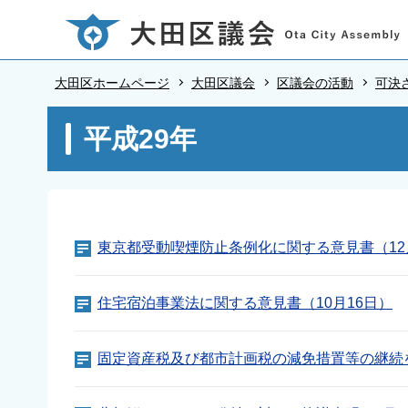
こ
の
ペ
大田区ホームページ
大田区議会
区議会の活動
可決
ー
ジ
本
平成29年
の
文
先
こ
頭
こ
で
か
す
ら
東京都受動喫煙防止条例化に関する意見書（12
住宅宿泊事業法に関する意見書（10月16日）
固定資産税及び都市計画税の減免措置等の継続を