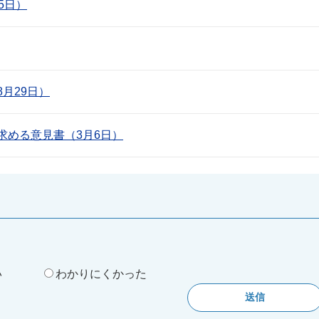
5日）
月29日）
求める意見書（3月6日）
。
い
わかりにくかった