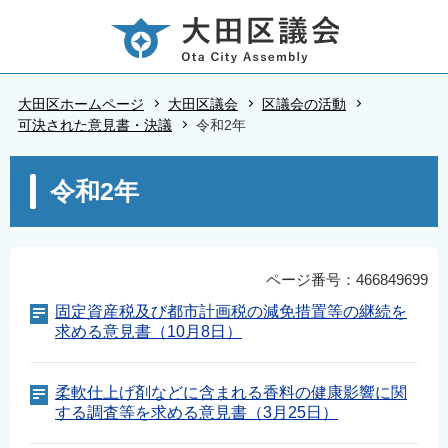
こ
の
ペ
ー
大田区ホームページ
大田区議会
区議会の活動
ジ
可決された意見書・決議
令和2年
の
本
先
令和2年
文
頭
こ
で
こ
す
か
ページ番号：466849699
ら
固定資産税及び都市計画税の減免措置等の継続を
求める意見書（10月8日）
柔軟仕上げ剤などに含まれる香料の健康影響に関
する調査等を求める意見書（3月25日）