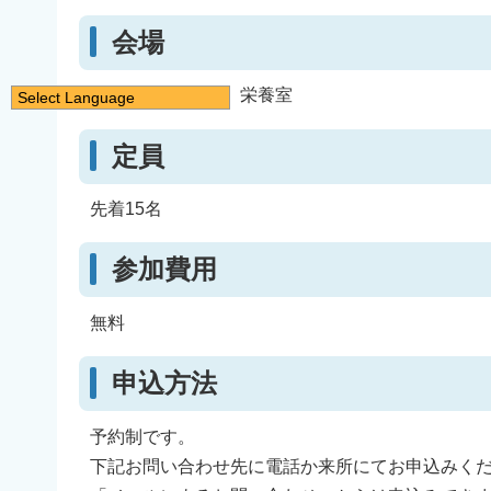
会場
蒲田地域庁舎2階 栄養室
Select Language
日本語
定員
English
简体中文
先着15名
繁體中文
한국어
参加費用
नेपाली
無料
Filipino
申込方法
予約制です。
下記お問い合わせ先に電話か来所にてお申込みく