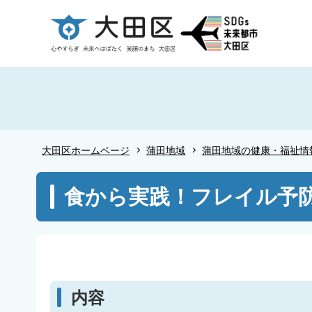
こ
の
ペ
ー
ジ
の
先
頭
大田区ホームページ
蒲田地域
蒲田地域の健康・福祉情
で
す
本
食から実践！フレイル予
文
こ
こ
か
ら
内容