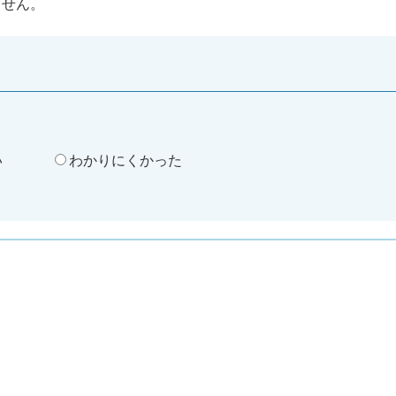
ません。
。
い
わかりにくかった