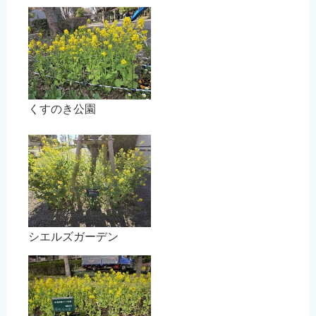
English
简体中文
繁體中文
한국어
नेपाली
くすのき公園
Filipino
シエルズガーデン