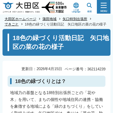
こ
の
ペ
大田区ホームページ
蒲田地域
矢口特別出張所
ー
できごと
18色の緑づくり活動日記 矢口地区の菜の花の様子
ジ
本
18色の緑づくり活動日記 矢口地
の
文
先
区の菜の花の様子
こ
頭
こ
で
か
す
ら
更新日：2026年4月15日
ページ番号：362114239
18色の緑づくりとは？
地域力の基盤となる18特別出張所ごとの「花や
木」を用いて、まちの個性や地域住民の連携・協働
を象徴する地域による「緑のまちづくり」をしてい