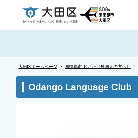
こ
の
ペ
ー
ジ
の
先
頭
大田区ホームページ
国際都市 おおた（外国人の方へ）
で
す
本
Odango Language Club
文
こ
こ
か
ら