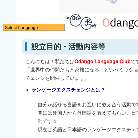
Select Language
日本語
設立目的・活動内容等
English
简体中文
こんにちは！私たちは
Odango Language Club
で
繁體中文
「世界中の仲間たちと家族になる」というミッショ
한국어
チェンジを開催しています。
नेपाली
ランゲージエクスチェンジとは？
Filipino
自分が話せる言語をお互いに教え合う活動で
間には外国人から外国語を教えてもらい、日
動です☆
現在は英語と日本語のランゲージエクスチェ