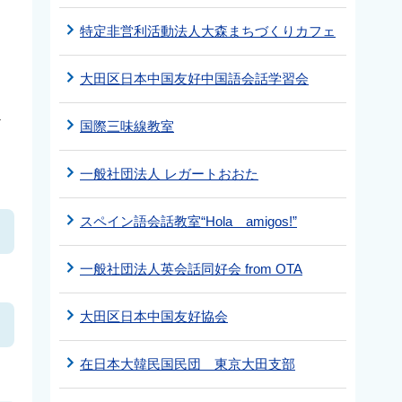
特定非営利活動法人大森まちづくりカフェ
大田区日本中国友好中国語会話学習会
テ
国際三味線教室
一般社団法人 レガートおおた
スペイン語会話教室“Hola amigos!”
一般社団法人英会話同好会 from OTA
大田区日本中国友好協会
在日本大韓民国民団 東京大田支部