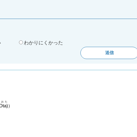
。
い
わかりにくかった
おおた
Ota)
）