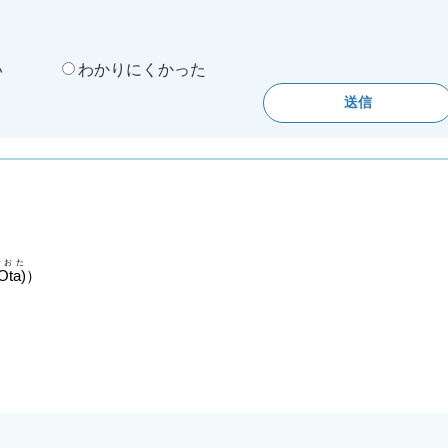
。
い
わかりにくかった
おおた
Ota)
）