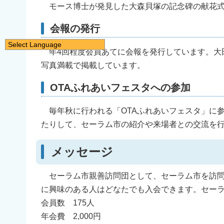
モース博士が発見した大森貝塚の記念碑の献花式
会報の発行
Select Language
年4回程度会員あてに会報を発行しています。大
日本語
写真満載で掲載しています。
English
OTAふれあいフェスタへの参加
简体中文
繁體中文
毎年秋に行われる「OTAふれあいフェスタ」に
한국어
たりして、セーラム市の紹介や来場者との交流を
नेपाली
メッセージ
Filipino
セーラム市親善訪問団として、セーラム市を訪問
に興味のある人はどなたでも入会できます。セー
会員数 175人
年会費 2,000円