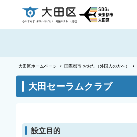
こ
の
ペ
ー
ジ
の
先
頭
大田区ホームページ
国際都市 おおた（外国人の方へ）
で
す
本
大田セーラムクラブ
文
こ
こ
か
ら
設立目的