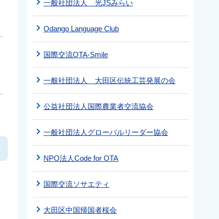
一般社団法人 光JSみらい
Odango Language Club
国際交流OTA-Smile
一般社団法人 大田区伝統工芸発展の会
公益社団法人国際農業者交流協会
し
一般社団法人グローバルリーダー協会
NPO法人Code for OTA
カ
国際交流ソサエティ
大田区中国帰国者桜会