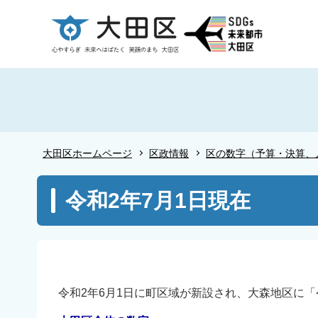
こ
の
ペ
ー
ジ
の
先
頭
大田区ホームページ
区政情報
区の数字（予算・決算、
で
す
本
令和2年7月1日現在
文
こ
こ
か
ら
令和2年6月1日に町区域が新設され、大森地区に