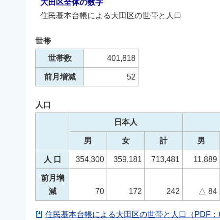
大田区全体の数字
住民基本台帳による大田区の世帯と人口
世帯
世帯数
401,818
前月増減
52
人口
日本人
男
女
計
男
人 口
354,300
359,181
713,481
11,889
前月増
減
70
172
242
△ 84
住民基本台帳による大田区の世帯と人口（PDF：6