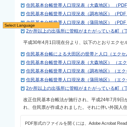
住民基本台帳世帯人口現況表（大森地区） （PDF：
住民基本台帳世帯人口現況表（調布地区）（PDF：
住民基本台帳世帯人口現況表（蒲田地区）（PDF：
Select Language
2か所以上の出張所に管轄がまたがっている町（丁目
日本語
English
平成30年4月1日現在分より、以下のとおりエク
简体中文
住民基本台帳による大田区の世帯と人口（エクセル
繁體中文
住民基本台帳世帯人口現況表（大森地区） （エク
한국어
住民基本台帳世帯人口現況表（調布地区）（エクセ
नेपाली
住民基本台帳世帯人口現況表（蒲田地区）（エクセ
Filipino
2か所以上の出張所に管轄がまたがっている町（丁
改正住民基本台帳法が施行され、平成24年7月9
れ、住民票が作成されました。それに伴い外国人
PDF形式のファイルを開くには、Adobe Acrobat Re