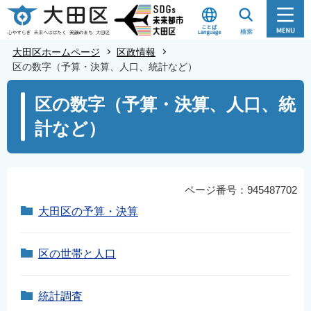
こ
の
ペ
大田区ホームページ
区政情報
ー
区の数字（予算・決算、人口、統計など）
ジ
本
区の数字（予算・決算、人口、統
の
文
先
計など）
こ
頭
こ
で
か
す
ら
ページ番号：945487702
大田区の予算・決算
区の世帯と人口
統計調査