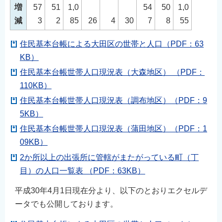
増
57
51
1,0
54
50
1,0
English
減
3
2
85
26
4
30
7
8
55
简体中文
繁體中文
住民基本台帳による大田区の世帯と人口（PDF：63
한국어
KB）
नेपाली
住民基本台帳世帯人口現況表（大森地区） （PDF：
110KB）
Filipino
住民基本台帳世帯人口現況表（調布地区）（PDF：9
5KB）
住民基本台帳世帯人口現況表（蒲田地区）（PDF：1
09KB）
2か所以上の出張所に管轄がまたがっている町（丁
目）の人口一覧表 （PDF：63KB）
平成30年4月1日現在分より、以下のとおりエクセルデ
ータでも公開しております。