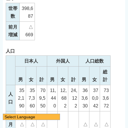
世帯
398,6
数
87
前月
△
増減
669
人口
日本人
外国人
人口総数
総
男
女
計
男
女
計
男
女
計
35
35
70
11,
12,
24,
36
37
73
人
2,1
7,3
9,5
44
68
12
3,6
0,0
3,6
口
90
60
50
0
2
2
30
42
72
前
Select Language
日本語
月
△
△
△
△
△
△