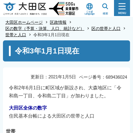
こ
の
ペ
大田区ホームページ
区政情報
ー
区の数字（予算・決算、人口、統計など）
区の世帯と人口
世帯と人口
令和3年1月1日現在
ジ
の
本
令和3年1月1日現在
先
文
頭
こ
で
こ
す
か
更新日：2021年1月5日
ページ番号：689436024
ら
令和2年6月1日に町区域が新設され、大森地区に「令
和島一丁目、令和島二丁目」が加わりました。
大田区全体の数字
住民基本台帳による大田区の世帯と人口
世帯