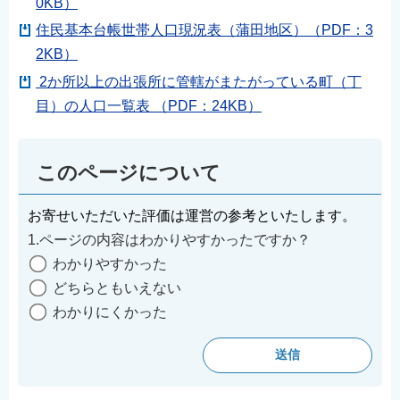
0KB）
English
住民基本台帳世帯人口現況表（蒲田地区）（PDF：3
简体中文
2KB）
繁體中文
2か所以上の出張所に管轄がまたがっている町（丁
한국어
目）の人口一覧表 （PDF：24KB）
नेपाली
Filipino
このページについて
お寄せいただいた評価は運営の参考といたします。
1.ページの内容はわかりやすかったですか？
わかりやすかった
どちらともいえない
わかりにくかった