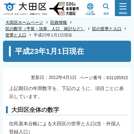
こ
の
ペ
大田区ホームページ
区政情報
ー
区の数字（予算・決算、人口、統計など）
区の世帯と人口
世帯と人口
平成23年1月1日現在
ジ
の
本
平成23年1月1日現在
先
文
頭
こ
で
こ
す
か
更新日：2012年4月1日
ページ番号：631185915
ら
上記期日の年間数字を、下記のように、項目ごとに表
示しています。
大田区全体の数字
住民基本台帳による大田区の世帯と人口(含・外国人
登録人口）