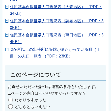
English
住民基本台帳世帯人口現況表（大森地区） （PDF：
简体中文
34KB）
繁體中文
住民基本台帳世帯人口現況表（調布地区）（PDF：3
한국어
0KB）
住民基本台帳世帯人口現況表（蒲田地区）（PDF：3
नेपाली
4KB）
Filipino
2か所以上の出張所に管轄がまたがっている町（丁
目）の人口一覧表 （PDF：23KB）
このページについて
お寄せいただいた評価は運営の参考といたします。
1.ページの内容はわかりやすかったですか？
わかりやすかった
どちらともいえない