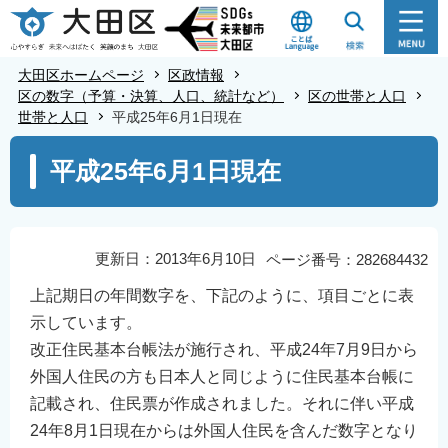
こ
の
ペ
大田区ホームページ
区政情報
ー
区の数字（予算・決算、人口、統計など）
区の世帯と人口
世帯と人口
平成25年6月1日現在
ジ
の
本
平成25年6月1日現在
先
文
頭
こ
で
こ
す
か
更新日：2013年6月10日
ページ番号：282684432
ら
上記期日の年間数字を、下記のように、項目ごとに表
示しています。
改正住民基本台帳法が施行され、平成24年7月9日から
外国人住民の方も日本人と同じように住民基本台帳に
記載され、住民票が作成されました。それに伴い平成
24年8月1日現在からは外国人住民を含んだ数字となり