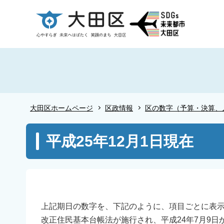
こ
の
ペ
ー
ジ
の
先
頭
大田区ホームページ
区政情報
区の数字（予算・決算、
で
す
本
平成25年12月1日現在
文
こ
こ
か
ら
上記期日の数字を、下記のように、項目ごとに表
改正住民基本台帳法が施行され、平成24年7月9