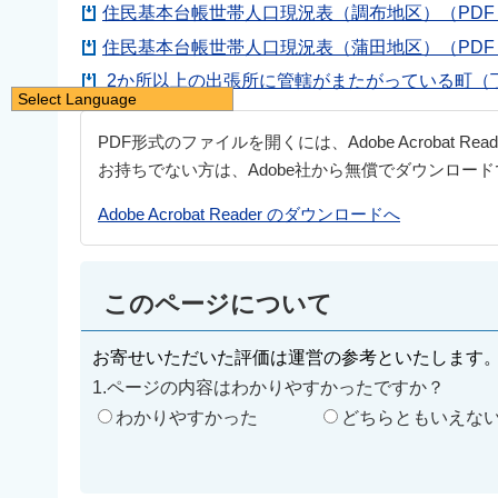
住民基本台帳世帯人口現況表（調布地区）（PDF：
住民基本台帳世帯人口現況表（蒲田地区）（PDF：
2か所以上の出張所に管轄がまたがっている町（丁目
Select Language
日本語
PDF形式のファイルを開くには、Adobe Acrobat Re
English
お持ちでない方は、Adobe社から無償でダウンロー
简体中文
Adobe Acrobat Reader のダウンロードへ
繁體中文
한국어
このページについて
नेपाली
Filipino
お寄せいただいた評価は運営の参考といたします
1.ページの内容はわかりやすかったですか？
わかりやすかった
どちらともいえな