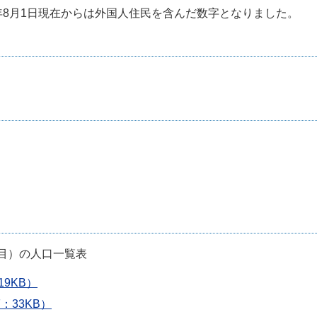
年8月1日現在からは外国人住民を含んだ数字となりました。
目）の人口一覧表
9KB）
：33KB）