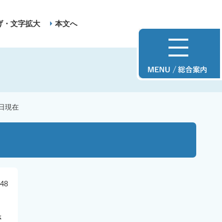
げ・文字拡大
本文へ
1日現在
48
さ