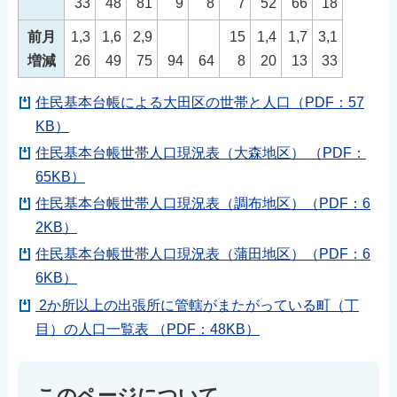
33
48
81
9
8
7
52
66
18
English
前月
1,3
1,6
2,9
15
1,4
1,7
3,1
简体中文
増減
26
49
75
94
64
8
20
13
33
繁體中文
한국어
住民基本台帳による大田区の世帯と人口（PDF：57
KB）
नेपाली
住民基本台帳世帯人口現況表（大森地区） （PDF：
Filipino
65KB）
住民基本台帳世帯人口現況表（調布地区）（PDF：6
2KB）
住民基本台帳世帯人口現況表（蒲田地区）（PDF：6
6KB）
2か所以上の出張所に管轄がまたがっている町（丁
目）の人口一覧表 （PDF：48KB）
このページについて