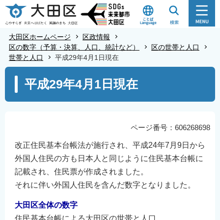
こ
の
ペ
大田区ホームページ
区政情報
ー
区の数字（予算・決算、人口、統計など）
区の世帯と人口
世帯と人口
平成29年4月1日現在
ジ
の
本
平成29年4月1日現在
先
文
頭
こ
で
こ
す
か
ページ番号：606268698
ら
改正住民基本台帳法が施行され、平成24年7月9日から
外国人住民の方も日本人と同じように住民基本台帳に
記載され、住民票が作成されました。
それに伴い外国人住民を含んだ数字となりました。
大田区全体の数字
住民基本台帳による大田区の世帯と人口