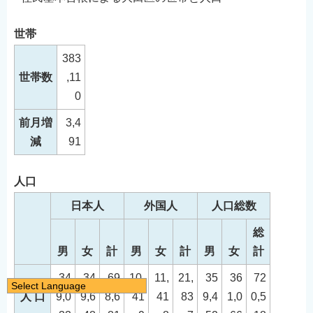
世帯
383
世帯数
,11
0
前月増
3,4
減
91
人口
日本人
外国人
人口総数
総
男
女
計
男
女
計
男
女
計
34
34
69
10,
11,
21,
35
36
72
Select Language
人 口
9,0
9,6
8,6
41
41
83
9,4
1,0
0,5
日本語