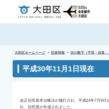
こ
の
ペ
ー
ジ
の
先
頭
大田区ホームページ
区政情報
区の数字（予算・決算、
で
す
本
平成30年11月1日現在
文
こ
こ
か
ら
改正住民基本台帳法が施行され、平成24年7月9
れ、住民票が作成されました。