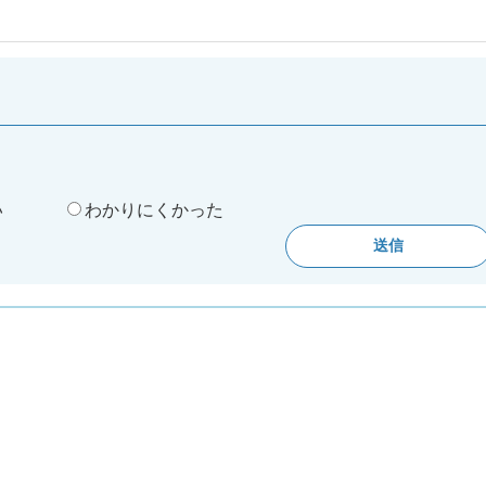
。
い
わかりにくかった