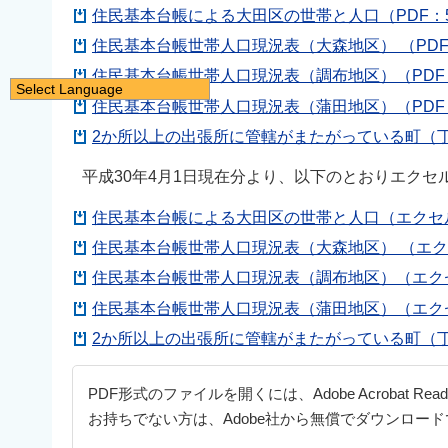
住民基本台帳による大田区の世帯と人口（PDF：5
住民基本台帳世帯人口現況表（大森地区） （PDF：
住民基本台帳世帯人口現況表（調布地区）（PDF：
Select Language
住民基本台帳世帯人口現況表（蒲田地区）（PDF：
日本語
2か所以上の出張所に管轄がまたがっている町（丁目
English
平成30年4月1日現在分より、以下のとおりエク
简体中文
繁體中文
住民基本台帳による大田区の世帯と人口（エクセル
한국어
住民基本台帳世帯人口現況表（大森地区） （エク
नेपाली
住民基本台帳世帯人口現況表（調布地区）（エクセ
Filipino
住民基本台帳世帯人口現況表（蒲田地区）（エクセ
2か所以上の出張所に管轄がまたがっている町（丁
PDF形式のファイルを開くには、Adobe Acrobat Re
お持ちでない方は、Adobe社から無償でダウンロー