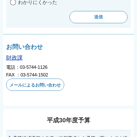
わかりにくかった
English
简体中文
繁體中文
한국어
नेपाली
お問い合わせ
Filipino
財政課
電話：03-5744-1126
FAX ：03-5744-1502
メールによるお問い合わせ
平成30年度予算