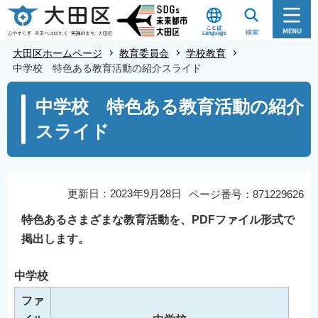
こ
の
ペ
大田区ホームページ
教育委員会
学校教育
ー
中学校 特色ある教育活動の紹介スライド
ジ
本
中学校 特色ある教育活動の紹介
の
文
先
スライド
こ
頭
こ
で
か
す
ら
更新日：2023年9月28日
ページ番号：871229626
特色あるさまざまな教育活動を、PDFファイル形式で
掲出します。
中学校
ファ