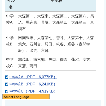
イル
中学校
名
中学
大森第一、大森東、大森第二、大森第八、馬
校A
込、馬込東、貝塚、大森第四、大森第三、東
調布
中学
田園調布、大森第七、雪谷、大森第十、大森
校B
第六、石川台、羽田、糀谷、糀谷（夜間学
級）、出雲、六郷
中学
志茂田、南六郷、矢口、御園、蓮沼、安方、
校C
東蒲、蒲田
中学校A（PDF：6,077KB）
中学校B（PDF：6,241KB）
中学校C（PDF：4,919KB）
Select Language
日本語