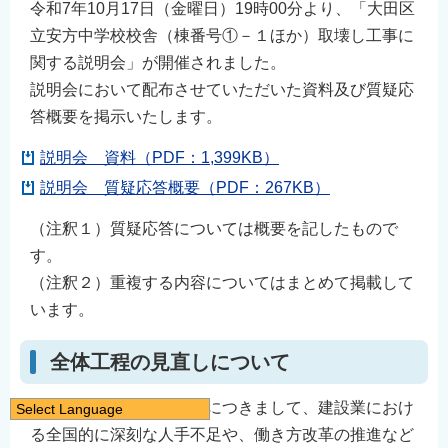
令和7年10月17日（金曜日）19時00分より、「大田区
立安方中学校校舎（棟番号①－１ほか）取壊し工事に
関する説明会」が開催されました。
説明会において配布させていただいた資料及び質疑応
答概要を掲示いたします。
説明会 資料（PDF：1,399KB）
説明会 質疑応答概要（PDF：267KB）
（注釈１）質疑応答については概要を記したもので
す。
（注釈２）重複する内容についてはまとめて掲載して
います。
全体工程の見直しについて
安方中学校の改築工事につきまして、建設業におけ
Select Language
る全国的に深刻な人手不足や、働き方改革の推進など
日本語