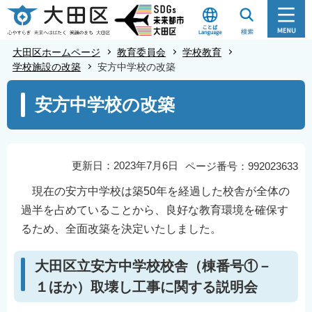
こ
の
ペ
大田区ホームページ
教育委員会
学校教育
ー
学校施設の改築
安方中学校の改築
ジ
本
安方中学校の改築
の
文
先
こ
頭
こ
で
か
更新日：2023年7月6日
ページ番号：992023633
す
ら
現在の安方中学校は築50年を経過した校舎が全体の
過半を占めていることから、良好な教育環境を確保す
るため、全面改築を決定いたしました。
大田区立安方中学校校舎（棟番号①－
１ほか）取壊し工事に関する説明会