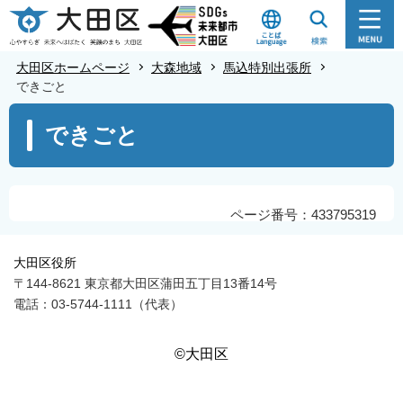
こ
の
ペ
大田区ホームページ
大森地域
馬込特別出張所
ー
できごと
ジ
本
できごと
の
文
先
こ
頭
こ
で
か
ページ番号：433795319
す
ら
大田区役所
〒144-8621 東京都大田区蒲田五丁目13番14号
電話：03-5744-1111（代表）
©大田区