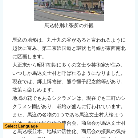
馬込特別出張所の外観
馬込の地形は、九十九の谷があると言われるように
起伏に富み、第二京浜国道と環状七号線が東西南北
に区画します。
大正末から昭和初期に多くの文士や芸術家が住み、
いつしか馬込文士村と呼ばれるようになりました。
現在では、郷土博物館、熊谷恒子記念館等があり、
散策も楽しめます。
地域の花でもあるシクラメンは、現在でも三軒のシ
クラメン園があり、栽培が盛んに行われています。
また、馬込の名物の1つである馬込文士村大桜まつ
りは、馬込地区自治会連合会、商店会が馬込文士村
Select Language
と馬込桜並木、地域の活性化、商店会の振興の気持
日本語