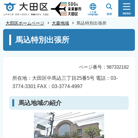
こ
の
ペ
大田区ホームページ
大森地域
馬込特別出張所
ー
本
ジ
馬込特別出張所
文
の
こ
先
こ
頭
か
ページ番号：987332182
で
ら
所在地：大田区中馬込三丁目25番5号 電話：03-
す
3774-3301 FAX：03-3774-4997
馬込地域の紹介