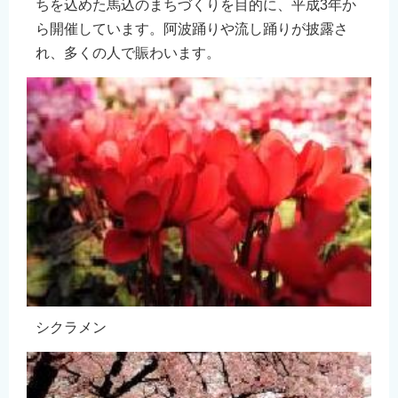
ちを込めた馬込のまちづくりを目的に、平成3年か
English
ら開催しています。阿波踊りや流し踊りが披露さ
简体中文
れ、多くの人で賑わいます。
繁體中文
한국어
नेपाली
Filipino
シクラメン