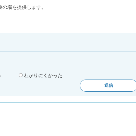
換の場を提供します。
。
い
わかりにくかった