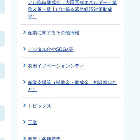
アル臨時助成金（大田区省エネルギー・業
務改善・賃上げに係る緊急経済対策助成
金）
産業に関するその他情報
デジタル化やSDGs等
羽田イノベーションシティ
産業支援策（補助金・助成金、相談窓口な
ど）
トピックス
工業
商業・各種産業