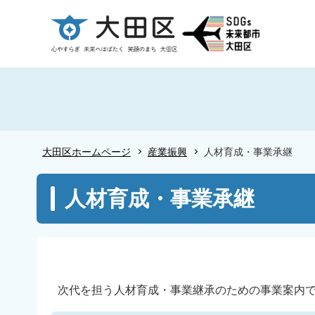
こ
の
ペ
ー
ジ
の
先
頭
大田区ホームページ
産業振興
人材育成・事業承継
で
す
本
人材育成・事業承継
文
こ
こ
か
ら
次代を担う人材育成・事業継承のための事業案内