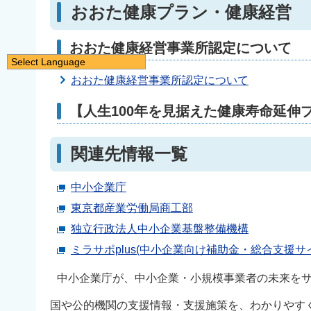
おおた健康プラン・健康経営
おおた健康経営事業所認定について
Select Language
日本語
おおた健康経営事業所認定について
English
【人生100年を見据えた健康寿命延伸
简体中文
繁體中文
関連先情報一覧
한국어
中小企業庁
नेपाली
東京都産業労働局商工部
Filipino
独立行政法人中小企業基盤整備機構
ミラサポplus(中小企業向け補助金・総合支援サ
中小企業庁が、中小企業・小規模事業者の未来を
国や公的機関の支援情報・支援施策を、わかりやす