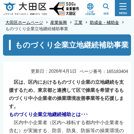
こ
の
ペ
大田区ホームページ
産業振興
工業
助成金・補助金
ー
ものづくり企業立地継続補助事業
ジ
本
ものづくり企業立地継続補助事業
の
文
先
こ
頭
こ
で
か
更新日：2026年4月1日
ページ番号：165183404
す
ら
区は、区内におけるものづくり企業の立地継続を支
援するため、東京都と連携して区で操業を希望するも
のづくり中小企業者の操業環境改善事業等を応援しま
す。
ものづくり企業立地継続補助とは･･･
区内中小企業者（区内へ移転する都内中小企業者を
含む）が実施する、防音、防臭、防振等の操業環境の