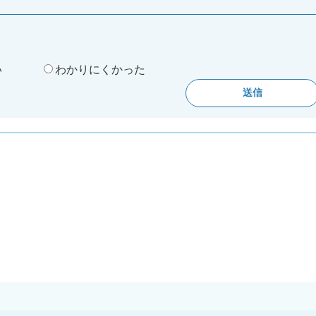
。
い
わかりにくかった