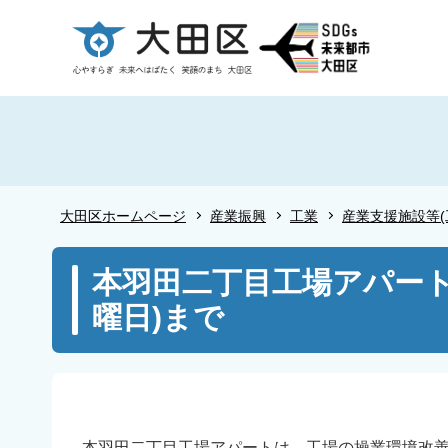
こ
の
ペ
ー
ジ
の
先
頭
大田区ホームページ
産業振興
工業
産業支援施設等(
で
す
本
本羽田二丁目工場アパート入
文
曜日)まで
こ
こ
か
ら
本羽田二丁目工場アパートは、工場の操業環境改