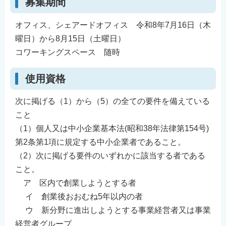
募集期間
English
オフィス、シェアードオフィス 令和8年7月16日（木
简体中文
曜日）から8月15日（土曜日）
繁體中文
コワーキングスペース 随時
한국어
नेपाली
使用資格
Filipino
次に掲げる（1）から（5）の全ての要件を備えている
こと
（1）個人又は中小企業基本法(昭和38年法律第154号)
第2条第1項に規定する中小企業者であること。
（2）次に掲げる要件のいずれかに該当する者である
こと。
ア 区内で創業しようとする者
イ 創業後おおむね5年以内の者
ウ 新分野に進出しようとする事業経営者又は事業
経営者グループ