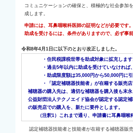
コミュニケーションの確保と、積極的な社会参加
成します。
申請には、耳鼻咽喉科医師の証明などが必要です
助成を受けるには、条件がありますので、必ず事
令和8年4月1日に以下のとおり改正しました。
・住民税課税世帯を助成対象に拡充します
・過去5年以内に助成を受けていなければ、再
・助成限度額は35,000円から50,000円に
・「認定補聴器技能者」が在籍する販売店で
補聴器の購入先は、適切な補聴器を購入後も末永
公益財団法人テクノエイド協会が認定する認定補
の
販売店での購入を、新たに要件とします。
（注釈1）これまで通り、申請書に耳鼻咽喉科
認定補聴器技能者と技能者が在籍する補聴器販売