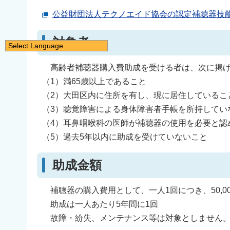
公益財団法人テクノエイド協会の認定補聴器技
対象者
Select Language
日本語
高齢者補聴器購入費助成を受ける者は、次に掲げ
English
（1）満65歳以上であること
简体中文
（2）大田区内に住所を有し、現に居住しているこ
繁體中文
（3）聴覚障害による身体障害者手帳を所持してい
（4）耳鼻咽喉科の医師が補聴器の使用を必要と認
한국어
（5）過去5年以内に助成を受けていないこと
नेपाली
Filipino
助成金額
補聴器の購入費用として、一人1回につき、50,0
助成は一人あたり5年間に1回
故障・紛失、メンテナンス等は対象としません