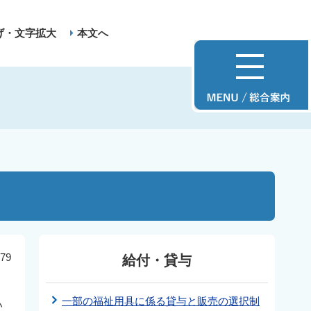
げ・文字拡大
本文へ
79
給付・貸与
一部の福祉用具に係る貸与と販売の選択制
い