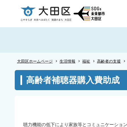
こ
の
ペ
ー
ジ
の
先
頭
大田区ホームページ
生活情報
福祉
高齢者の支援
で
す
本
高齢者補聴器購入費助成
文
こ
こ
か
ら
聴力機能の低下により家族等とコミュニケーション