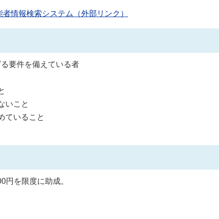
能者情報検索システム（外部リンク）
る要件を備えている者
と
ないこと
めていること
00円を限度に助成。
。