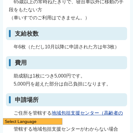
65歳以上の常時ねたきりで、寝台車以外に移動の手
段をもたない方
（車いすでのご利用はできません。）
支給枚数
年6枚（ただし10月以降に申請された方は年3枚）
費用
助成額は1枚につき5,000円です。
5,000円を超えた部分は自己負担になります。
申請場所
ご住所を管轄する
地域包括支援センター（高齢者の
相談窓口）
です。
Select Language
管轄する地域包括支援センターがわからない場合
日本語