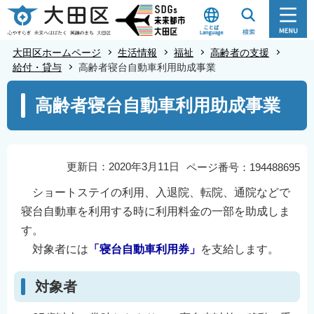
こ
の
ペ
大田区ホームページ
生活情報
福祉
高齢者の支援
ー
給付・貸与
高齢者寝台自動車利用助成事業
ジ
本
高齢者寝台自動車利用助成事業
の
文
先
こ
頭
こ
で
か
更新日：2020年3月11日
ページ番号：194488695
す
ら
ショートステイの利用、入退院、転院、通院などで
寝台自動車を利用する時に利用料金の一部を助成しま
す。
対象者には
「寝台自動車利用券」
を支給します。
対象者