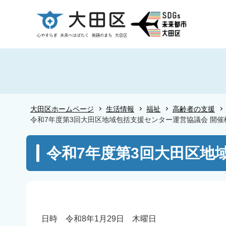
こ
の
ペ
ー
ジ
の
先
頭
大田区ホームページ
生活情報
福祉
高齢者の支援
で
令和7年度第3回大田区地域包括支援センター運営協議会 開催
す
本
令和7年度第3回大田区地
文
こ
こ
か
ら
日時 令和8年1月29日 木曜日