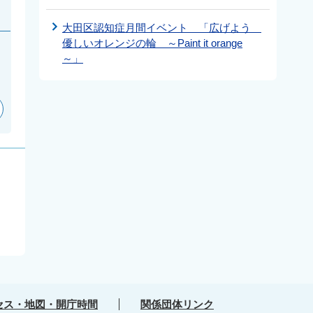
大田区認知症月間イベント 「広げよう
優しいオレンジの輪 ～Paint it orange
～」
セス・地図・開庁時間
関係団体リンク