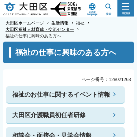
こ
の
ペ
大田区ホームページ
生活情報
福祉
ー
大田区福祉人材育成・交流センター
福祉の仕事に興味のある方へ
ジ
の
本
福祉の仕事に興味のある方へ
先
文
頭
こ
で
こ
す
か
ページ番号：128021263
ら
福祉のお仕事に関するイベント情報
大田区介護職員初任者研修
相談会・面接会・見学会情報