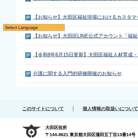
【お知らせ】大田区福祉現場におけるカスタマ
Select Language
日本語
【お知らせ】大田区LINE公式アカウント「福
English
【令和8年6月15日更新】大田区福祉人材育成
简体中文
繁體中文
介護に関する入門的研修開催のお知らせ
한국어
नेपाली
Filipino
このサイトについて
個人情報の取扱いについて
大田区役所
〒144-8621 東京都大田区蒲田五丁目13番14