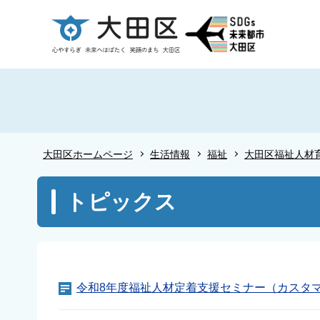
こ
の
ペ
ー
ジ
の
先
頭
大田区ホームページ
生活情報
福祉
大田区福祉人材
で
す
本
トピックス
文
こ
こ
か
ら
令和8年度福祉人材定着支援セミナー（カスタマ