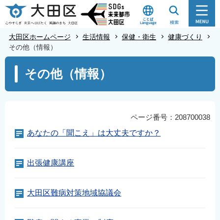
こ
の
ペ
大田区ホームページ
生活情報
保健・衛生
健康づくり
ー
その他（情報）
ジ
本
その他（情報）
の
文
先
こ
頭
こ
で
か
ページ番号：208700038
す
ら
あなたの「聞こえ」は大丈夫ですか？
出張健康講座
大田区難病対策地域協議会