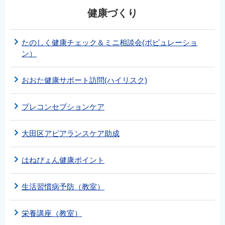
English
健康づくり
简体中文
繁體中文
たのしく健康チェック＆ミニ相談会(ポピュレーショ
ン）
한국어
नेपाली
おおた健康サポート訪問(ハイリスク)
Filipino
プレコンセプションケア
大田区アピアランスケア助成
はねぴょん健康ポイント
生活習慣病予防（教室）
栄養講座（教室）