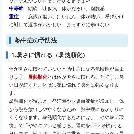
り、手足がしびれる、汗がとまらない
English
中等症
頭痛、吐き気、体がだるい、虚脱感
简体中文
重症
意識が無い、けいれん、体が熱い、呼びかけ
繁體中文
に対して返事がおかしい、まっすぐに歩けない
한국어
熱中症の予防法
नेपाली
Filipino
1.暑さに慣れる（暑熱順化）
体が暑さに慣れていないと熱中症になる危険性が高ま
ります。
暑熱順化
とは体が暑さに慣れることです。暑
い日が続くと、体は次第に慣れて暑さに強くなりま
す。
暑熱順化が進むと、発汗量や皮膚血流量が増加し、体
から熱を放出しやすくなるため、熱中症にもかかりに
くくなります。暑熱順化するためには、「やや暑い環
境」で「ややキツいと感じる」運動を1日30分行うと
良いです。例えば、自転車に乗る、ウォーキング（早