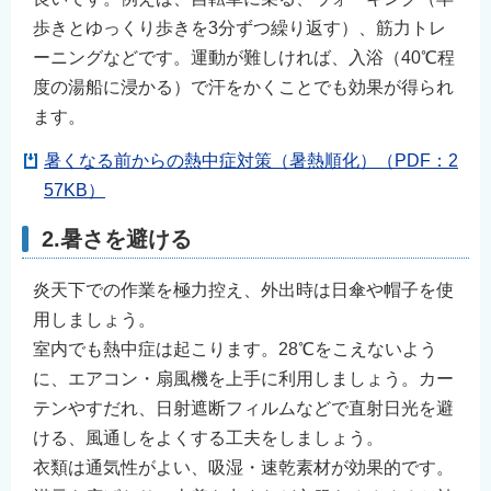
歩きとゆっくり歩きを3分ずつ繰り返す）、筋力トレ
ーニングなどです。運動が難しければ、入浴（40℃程
度の湯船に浸かる）で汗をかくことでも効果が得られ
ます。
暑くなる前からの熱中症対策（暑熱順化）（PDF：2
57KB）
2.暑さを避ける
炎天下での作業を極力控え、外出時は日傘や帽子を使
用しましょう。
室内でも熱中症は起こります。28℃をこえないよう
に、エアコン・扇風機を上手に利用しましょう。カー
テンやすだれ、日射遮断フィルムなどで直射日光を避
ける、風通しをよくする工夫をしましょう。
衣類は通気性がよい、吸湿・速乾素材が効果的です。