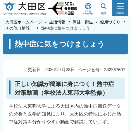
こ
の
ペ
大田区ホームページ
生活情報
保健・衛生
健康づくり
ー
その他（情報）
熱中症に気をつけましょう
ジ
本
熱中症に気をつけましょう
の
文
先
こ
頭
こ
で
か
更新日：2026年7月28日
ページ番号：332357607
す
ら
正しい知識が簡単に身につく！熱中症
対策動画（学校法人東邦大学監修）
学校法人東邦大学による大田区内の熱中症搬送データ
の分析と医学的知見により、大田区の特性に応じた熱
中症対策を分かりやすい動画で解説しています。