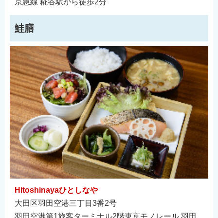
京急線 糀谷駅から徒歩2分
鮭膳
Hitoshinayaひとしなや
大田区羽田空港三丁目3番2号
羽田空港第1旅客ターミナル2階東京モノレール 羽田