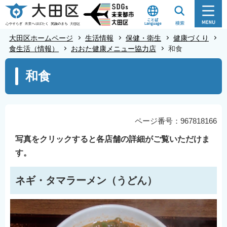
こ
の
ペ
大田区ホームページ
生活情報
保健・衛生
健康づくり
ー
食生活（情報）
おおた健康メニュー協力店
和食
ジ
本
和食
の
文
先
こ
頭
こ
で
か
ページ番号：967818166
す
ら
写真をクリックすると各店舗の詳細がご覧いただけま
す。
ネギ・タマラーメン（うどん）