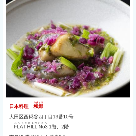
English
简体中文
繁體中文
한국어
नेपाली
Filipino
わきょう
日本料理
和郷
大田区西糀谷四丁目13番10号
ふらっとひるだいさん
FLAT HILL No3
1階、2階