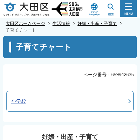
こ
の
ペ
大田区ホームページ
生活情報
妊娠・出産・子育て
ー
子育てチャート
ジ
本
子育てチャート
の
文
先
こ
頭
こ
で
か
ページ番号：659942635
す
ら
小学校
妊娠・出産・子育て