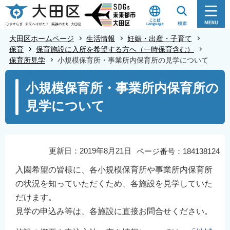
こ
の
ペ
大田区ホームページ
生活情報
妊娠・出産・子育て
ー
保育
保育施設に入所を希望する方へ（一時保育含む）
保育所見学
小規模保育所・事業所内保育所の見学について
ジ
の
本
小規模保育所・事業所内保育所の
先
文
見学について
頭
こ
で
こ
す
か
ら
更新日：2019年8月21日
ページ番号：184138124
入園希望の皆様に、各小規模保育所や事業所内保育所
の状況を知っていただくため、各施設を見学していた
だけます。
見学の申込み等は、各施設に直接お問合せください。