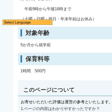
午前9時から午後16時まで
（土曜・日曜・祝日・年末年始はお休み）
Select Language
日本語
対象年齢
English
简体中文
5か月から就学前
繁體中文
保育料等
한국어
नेपाली
1時間 500円
Filipino
このページについて
お寄せいただいた評価は運営の参考といたします
1.ページの内容はわかりやすかったですか？