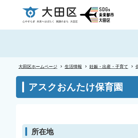
こ
の
ペ
ー
ジ
の
先
頭
大田区ホームページ
生活情報
妊娠・出産・子育て
で
す
本
アスクおんたけ保育園
文
こ
こ
か
ら
所在地