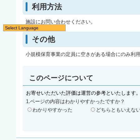
利用方法
施設にお問い合わせください。
Select Language
日本語
その他
English
小規模保育事業の定員に空きがある場合にのみ利
简体中文
繁體中文
한국어
このページについて
नेपाली
お寄せいただいた評価は運営の参考といたします
Filipino
1.ページの内容はわかりやすかったですか？
わかりやすかった
どちらともいえな