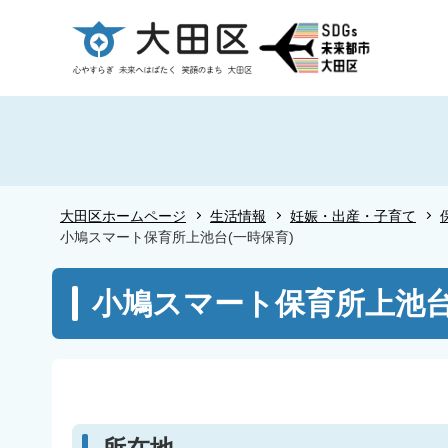
こ
の
ペ
ー
ジ
の
先
頭
大田区ホームページ
生活情報
妊娠・出産・子育て
で
小鳩スマート保育所上池台(一時保育)
す
本
小鳩スマート保育所上池台
文
こ
こ
か
ら