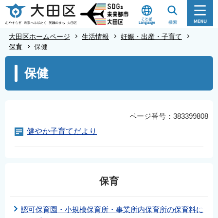
こ
の
ペ
大田区ホームページ
生活情報
妊娠・出産・子育て
ー
保育
保健
ジ
本
保健
の
文
先
こ
頭
こ
で
か
ページ番号：383399808
す
ら
健やか子育てだより
保育
認可保育園・小規模保育所・事業所内保育所の保育料に