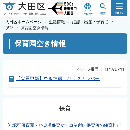
こ
の
ペ
大田区ホームページ
生活情報
妊娠・出産・子育て
ー
保育
保育園空き情報
ジ
本
保育園空き情報
の
文
先
こ
頭
こ
で
か
ページ番号：897976244
す
ら
【欠員更新】空き情報 バックナンバー
保育
認可保育園・小規模保育所・事業所内保育所の保育料に