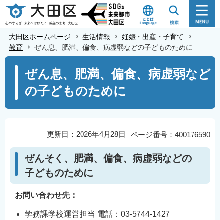
こ
の
ペ
大田区ホームページ
生活情報
妊娠・出産・子育て
ー
教育
ぜん息、肥満、偏食、病虚弱などの子どものために
ジ
本
ぜん息、肥満、偏食、病虚弱など
の
文
先
の子どものために
こ
頭
こ
で
か
す
ら
更新日：2026年4月28日
ページ番号：400176590
ぜんそく、肥満、偏食、病虚弱などの
子どものために
お問い合わせ先：
学務課学校運営担当 電話：03-5744-1427