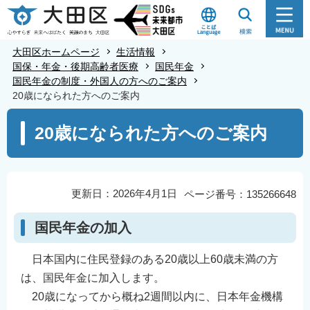
こ
の
ペ
大田区ホームページ
生活情報
ー
国保・年金・後期高齢者医療
国民年金
国民年金の制度・外国人の方へのご案内
ジ
20歳になられた方へのご案内
の
本
先
20歳になられた方へのご案内
文
頭
こ
で
こ
す
か
更新日：2026年4月1日
ページ番号：135266648
ら
国民年金の加入
日本国内に住民登録のある20歳以上60歳未満の方
は、国民年金に加入します。
20歳になってから概ね2週間以内に、日本年金機構