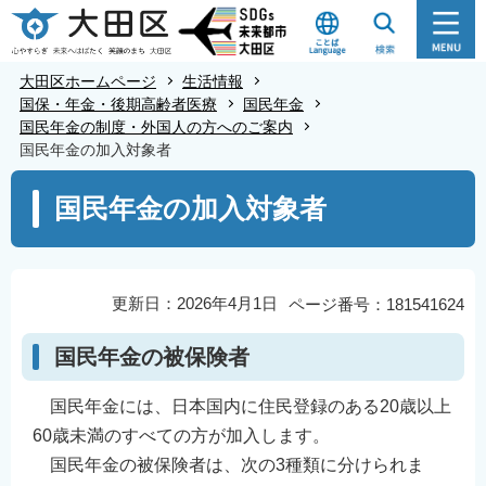
こ
の
ペ
大田区ホームページ
生活情報
ー
国保・年金・後期高齢者医療
国民年金
国民年金の制度・外国人の方へのご案内
ジ
国民年金の加入対象者
の
本
先
国民年金の加入対象者
文
頭
こ
で
こ
す
か
更新日：2026年4月1日
ページ番号：181541624
ら
国民年金の被保険者
国民年金には、日本国内に住民登録のある20歳以上
60歳未満のすべての方が加入します。
国民年金の被保険者は、次の3種類に分けられま