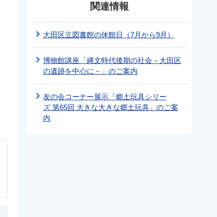
関連情報
大田区立図書館の休館日（7月から9月）
博物館講座「縄文時代後期の社会－大田区
の遺跡を中心に－」のご案内
友の会コーナー展示「郷土玩具シリー
ズ 第65回 大きな大きな郷土玩具」のご案
内