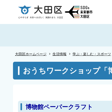
こ
の
ペ
ー
ジ
の
先
頭
大田区ホームページ
生活情報
学ぶ・楽しむ・スポーツ
で
す
本
おうちワークショップ「
文
こ
こ
か
ら
博物館ペーパークラフト