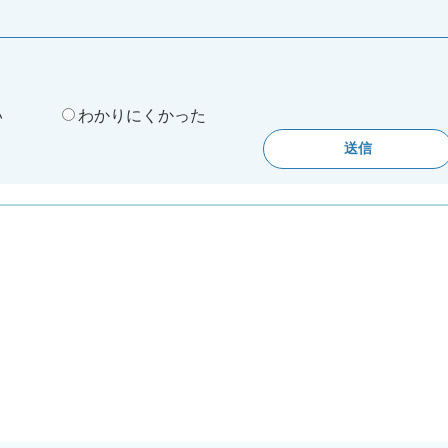
。
い
わかりにくかった