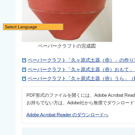
Select Language
日本語
English
ペーパークラフトの完成図
简体中文
ペーパークラフト「久ヶ原式土器（壺）」の作り方（
繁體中文
ペーパークラフト「久ヶ原式土器（壺）おもて」（P
한국어
ペーパークラフト「久ヶ原式土器（壺）うら」（PD
नेपाली
Filipino
PDF形式のファイルを開くには、Adobe Acrobat Re
お持ちでない方は、Adobe社から無償でダウンロー
Adobe Acrobat Reader のダウンロードへ