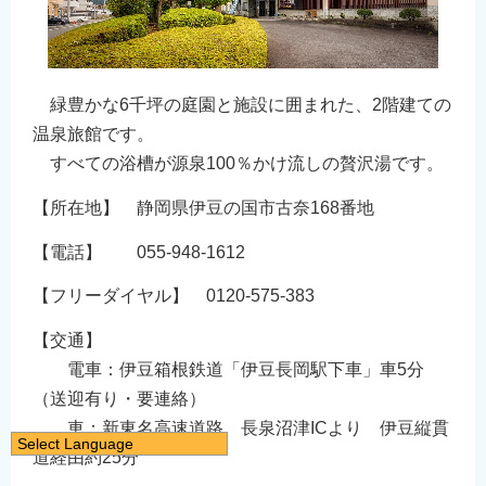
緑豊かな6千坪の庭園と施設に囲まれた、2階建ての
温泉旅館です。
すべての浴槽が源泉100％かけ流しの贅沢湯です。
【所在地】 静岡県伊豆の国市古奈168番地
【電話】 055-948-1612
【フリーダイヤル】 0120-575-383
【交通】
電車：伊豆箱根鉄道「伊豆長岡駅下車」車5分
（送迎有り・要連絡）
車：新東名高速道路 長泉沼津ICより 伊豆縦貫
Select Language
道経由約25分
日本語