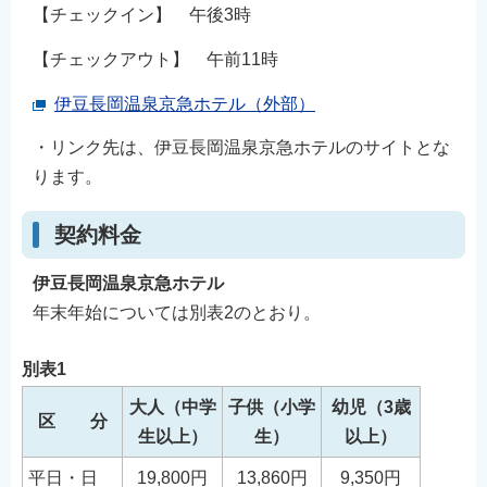
【チェックイン】 午後3時
English
简体中文
【チェックアウト】 午前11時
繁體中文
伊豆長岡温泉京急ホテル（外部）
한국어
・リンク先は、伊豆長岡温泉京急ホテルのサイトとな
नेपाली
ります。
Filipino
契約料金
伊豆長岡温泉京急ホテル
年末年始については別表2のとおり。
別表1
大人（中学
子供（小学
幼児（3歳
区 分
生以上）
生）
以上）
平日・日
19,800円
13,860円
9,350円