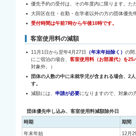
優先予約の受付は、その年度内に限ります。ただ
大田区在住・在勤・在学者以外の方の団体優先申
受付時間は午前7時から午後10時です。
客室使用料の減額
11月1日から翌年4月27日
（年末年始除く）
の間
にご宿泊の場合、
客室使用料（お部屋代）を25
対象外。）
団体の人数の中に未就学児が含まれる場合、2人
す。
減額には、
申請が必要
になりますので、対象の
団体優先申し込み、客室使用料減額除外日
時期
期間
年末年始
12月