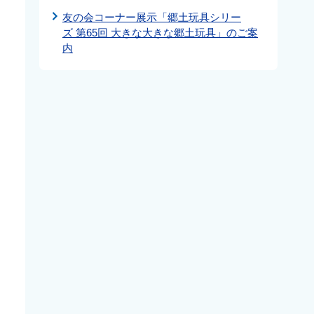
友の会コーナー展示「郷土玩具シリー
ズ 第65回 大きな大きな郷土玩具」のご案
内