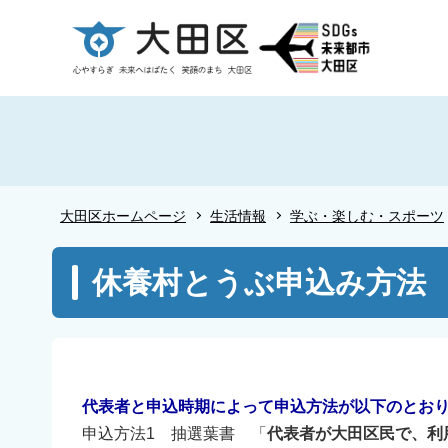
こ
の
ペ
ー
ジ
の
先
頭
大田区ホームページ
生活情報
学ぶ・楽しむ・スポーツ
で
す
本
休養村とうぶ申込み方法
文
こ
こ
か
ら
代表者と申込時期によって申込方法が以下のとお
申込方法1 抽選葉書 「
代表者が大田区民で、利用