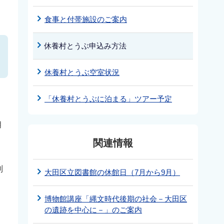
食事と付帯施設のご案内
休養村とうぶ申込み方法
休養村とうぶ空室状況
「休養村とうぶに泊まる」ツアー予定
月
関連情報
別
大田区立図書館の休館日（7月から9月）
博物館講座「縄文時代後期の社会－大田区
の遺跡を中心に－」のご案内