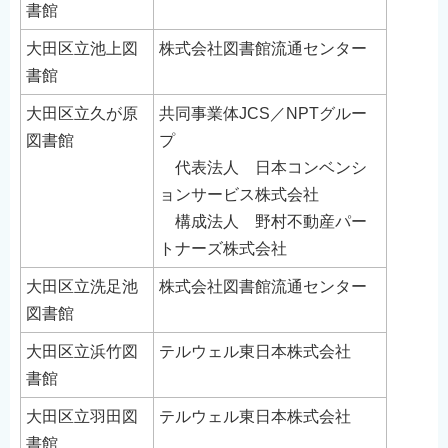
書館
English
大田区立池上図
株式会社図書館流通センター
简体中文
書館
繁體中文
한국어
大田区立久が原
共同事業体JCS／NPTグルー
図書館
プ
नेपाली
代表法人 日本コンベンシ
Filipino
ョンサービス株式会社
構成法人 野村不動産パー
トナーズ株式会社
大田区立洗足池
株式会社図書館流通センター
図書館
大田区立浜竹図
テルウェル東日本株式会社
書館
大田区立羽田図
テルウェル東日本株式会社
書館