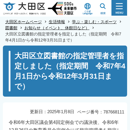
こ
の
ペ
大田区ホームページ
生活情報
学ぶ・楽しむ・スポーツ
ー
図書館
お知らせ（イベント、休館日など）
大田区立図書館の指定管理者を指定しました（指定期間 令和7
ジ
年4月1日から令和12年3月31日まで）
の
本
先
大田区立図書館の指定管理者を指
文
頭
定しました（指定期間 令和7年4
こ
で
こ
す
月1日から令和12年3月31日ま
か
で）
ら
更新日：2025年1月8日
ページ番号：787668111
令和6年大田区議会第4回定例会での議決後、令和6年