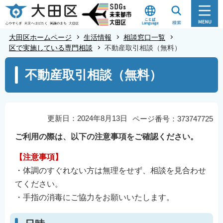
こ
の
ペ
大田区ホームページ
生活情報
相談窓口一覧
ー
区で実施している専門相談
不動産取引相談（無料）
ジ
本
不動産取引相談（無料）
の
文
先
こ
頭
こ
で
か
更新日：2024年8月13日
ページ番号：373747725
す
ら
ご利用の際は、以下の注意事項をご確認ください。
【注意事項】
・体調のすぐれない方は無理をせず、相談を見合わせ
てください。
・手指の消毒にご協力をお願いいたします。