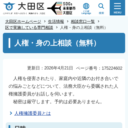
こ
の
ペ
大田区ホームページ
生活情報
相談窓口一覧
ー
区で実施している専門相談
人権・身の上相談（無料）
ジ
本
人権・身の上相談（無料）
の
文
先
こ
頭
こ
で
か
更新日：2026年4月21日
ページ番号：175224602
す
ら
人権を侵害されたり、家庭内や近隣のお付き合いで
の悩みごとなどについて、法務大臣から委嘱された人
権擁護委員がお話しを伺います。
秘密は厳守します。予約は必要ありません。
人権擁護委員とは