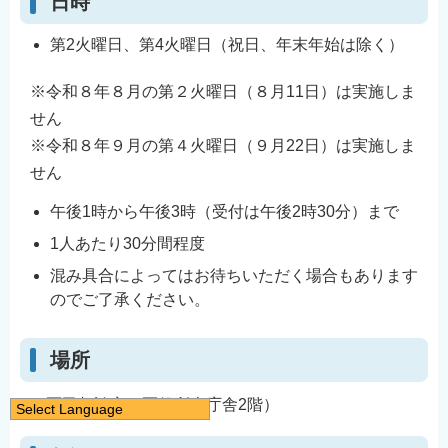
日時
第2火曜日、第4火曜日（祝日、年末年始は除く）
※令和８年８月の第２火曜日（８月11日）は実施しま
せん
※令和８年９月の第４火曜日（９月22日）は実施しま
せん
午後1時から午後3時（受付は午後2時30分）まで
1人あたり30分間程度
混み具合によってはお待ちいただく場合もあります
のでご了承ください。
場所
区民相談室（区役所本庁舎2階）
Select Language
日本語