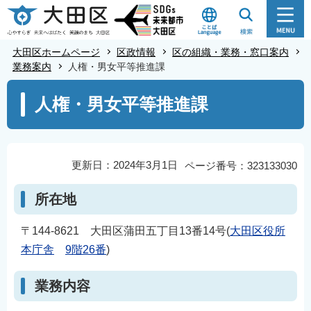
こ
の
ペ
大田区ホームページ
区政情報
区の組織・業務・窓口案内
ー
業務案内
人権・男女平等推進課
ジ
本
人権・男女平等推進課
の
文
先
こ
頭
こ
で
か
更新日：2024年3月1日
ページ番号：323133030
す
ら
所在地
〒144-8621 大田区蒲田五丁目13番14号(
大田区役所
本庁舎
9階26番
)
業務内容